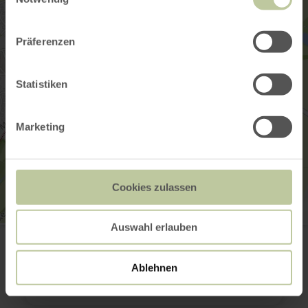
Präferenzen
Statistiken
Marketing
Cookies zulassen
Auswahl erlauben
Bahnhof Satzvey
Veybachstr. 9
53894 Mechernich-Satzvey
Planifier votre arrivée
Ablehnen
Afficher sur la carte