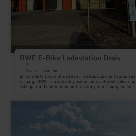
RWE E-Bike Ladestation Dreis
Dreis
Ouvert aujourd'hui
En face de la Dreyshalle à Dreis, Talstraße 12e, une station de
recharge RWE est à votre disposition pour votre vélo électrique
est important que vous emportiez votre propre chargeur dans 
bagages. La recharge de votre vélo électrique est gratuite.
en
savoir
plus
sur
:
Busbahnhof
"ZOB"