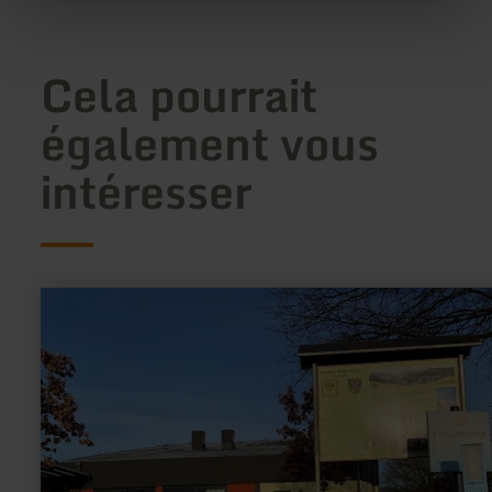
Cela pourrait
également vous
intéresser
en
savoir
plus
sur
:
RWE
E-
Bike
Ladestation
Dreis