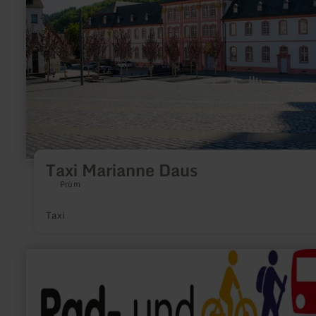
Marianne
Daus
Taxi Marianne Daus
Prüm
Taxi
en
savoir
plus
sur
:
Rad-