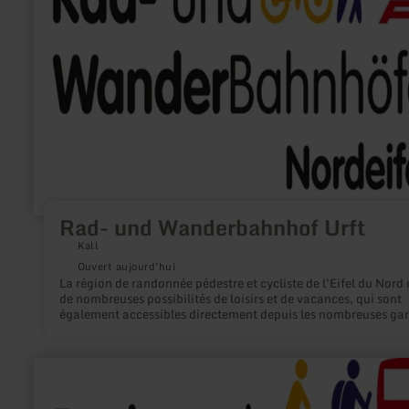
und
Wanderbahnhof
Urft
Rad- und Wanderbahnhof Urft
Kall
Ouvert aujourd'hui
La région de randonnée pédestre et cycliste de l'Eifel du Nord 
de nombreuses possibilités de loisirs et de vacances, qui sont
également accessibles directement depuis les nombreuses gar
points d'arrêt. L'aménagement de gares pour cyclistes et
randonneurs permet de mieux présenter ces possibilités : Le vi
obtient à la gare un aperçu des possibilités de vélo et de ran
en
à proximité et est guidé vers les pistes cyclables et les chemins
savoir
randonnée existants par un balisage uniforme.
plus
sur