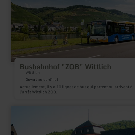
Wittlich
Busbahnhof "ZOB" Wittlich
Wittlich
Ouvert aujourd'hui
Actuellement, il y a 10 lignes de bus qui partent ou arrivent à
l'arrêt Wittlich ZOB.
en
savoir
plus
sur
:
Taxi