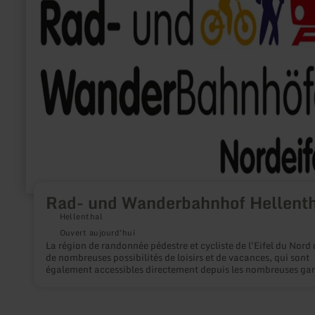
:
Rad-
und
Wanderbahnhof
Hellenthal
Rad- und Wanderbahnhof Hellenth
Hellenthal
Ouvert aujourd'hui
La région de randonnée pédestre et cycliste de l'Eifel du Nord 
de nombreuses possibilités de loisirs et de vacances, qui sont
également accessibles directement depuis les nombreuses gar
points d'arrêt. L'aménagement de gares pour cyclistes et
randonneurs permet de mieux présenter ces possibilités : Le vi
obtient à la gare un aperçu des possibilités de vélo et de ran