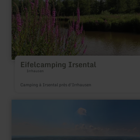
Eifelcamping Irsental
Irrhausen
Camping à Irsental près d'Irrhausen
en
savoir
plus
sur
:
Pilze
–
die