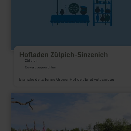
Hofladen Zülpich-Sinzenich
Zülpich
Ouvert aujourd'hui
Branche de la ferme Gröner Hof de l'Eifel volcanique
en
savoir
plus
sur
:
Eifelcamping
Irsental