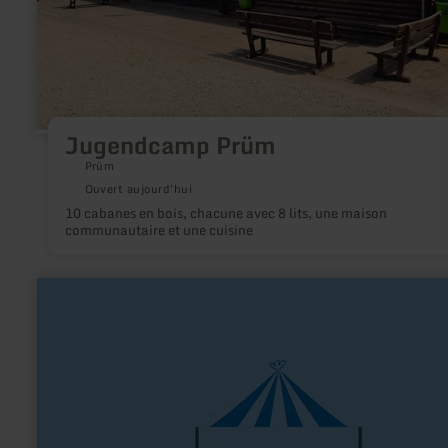
Jugendcamp Prüm
Prüm
Ouvert aujourd'hui
10 cabanes en bois, chacune avec 8 lits, une maison
communautaire et une cuisine
en
savoir
plus
sur
:
Hofladen
Zülpich-
Sinzenich