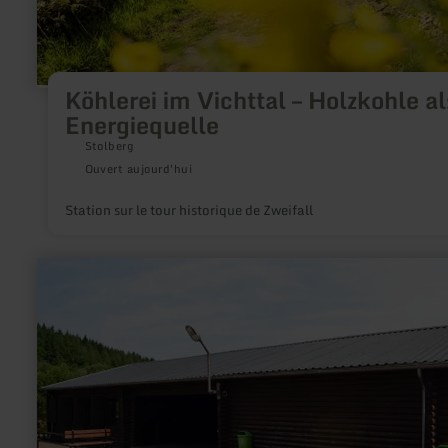
Köhlerei im Vichttal – Holzkohle al
Energiequelle
Stolberg
Ouvert aujourd'hui
Station sur le tour historique de Zweifall
en
savoir
plus
sur
:
Jugendcamp
Prüm