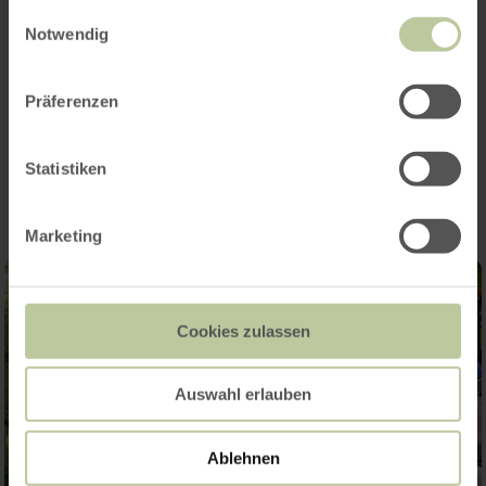
gesammelt haben.
suedeifel.de
|
www.dinopark-teufelsschlucht.de
Einwilligungsauswahl
Notwendig
Präferenzen
Impressions
Statistiken
Marketing
Cookies zulassen
Auswahl erlauben
Ablehnen