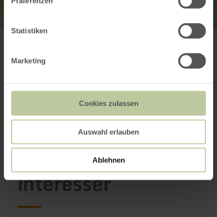
Präferenzen
Milchhof Reginenhof KG
Statistiken
Reginenhof
54568 Gerolstein
E-mail
Marketing
Planifier votre arrivée
Afficher sur la carte
Cookies zulassen
Cela pourrait
Auswahl erlauben
également vous
Ablehnen
intéresser