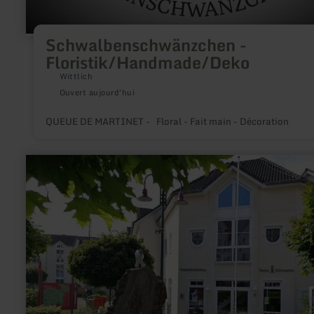
Schwalbenschwänzchen -
Floristik/Handmade/Deko
Wittlich
Ouvert aujourd'hui
QUEUE DE MARTINET - Floral - Fait main - Décoration
en
savoir
plus
sur
:
Informations
touristiques
Gillenfeld