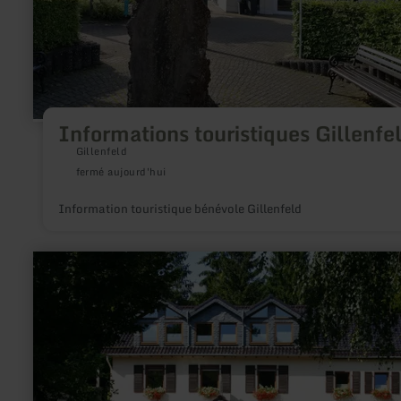
Informations touristiques Gillenfe
Gillenfeld
fermé aujourd'hui
Information touristique bénévole Gillenfeld
en
savoir
plus
sur
:
Fumoir
de
saumon
Von
SER