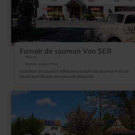
Fumoir de saumon Von SER
Müsch
Ouvert aujourd'hui
Le fumoir de saumon offre des produits de saumon frais de
haute qualité que vous pouvez déguster.
en
savoir
plus
sur
:
Campingplatz
Siesta