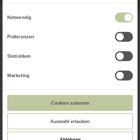
haben oder die sie im Rahmen Ihrer Nutzung der Dienste
gesammelt haben.
Einwilligungsauswahl
Gasthaus-Pension Islekhöhe Gansen
Notwendig
Bitburger Str. 1
54673 Krautscheid
+49 6554 431
Präferenzen
E-mail
Site web
Planifier votre arrivée
Statistiken
Afficher sur la carte
Marketing
Cela pourrait
Cookies zulassen
également vous
intéresser
Auswahl erlauben
Ablehnen