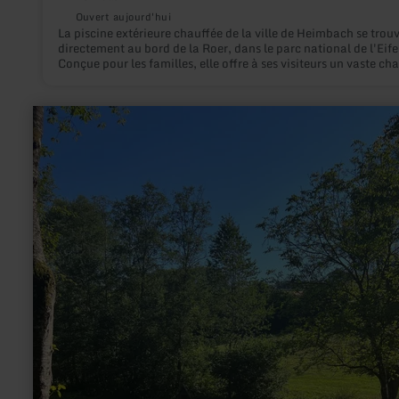
Ouvert aujourd'hui
La piscine extérieure chauffée de la ville de Heimbach se trou
directement au bord de la Roer, dans le parc national de l'Eife
Conçue pour les familles, elle offre à ses visiteurs un vaste c
d'activités avec une eau à 24°C et de vastes installations
extérieures.
en
savoir
plus
sur
:
Wassertretbecken
Mettendorf