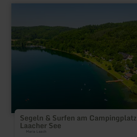
en
savoir
plus
sur
:
Segeln
&amp;
Surfen
am
Campingplatz
Laacher
See
Segeln & Surfen am Campingplatz
Laacher See
Maria Laach