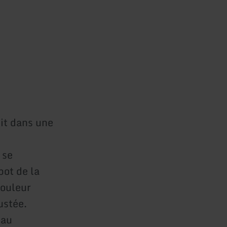
lit dans une
 se
pot de la
couleur
ustée.
eau