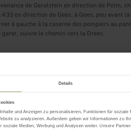
venance de Gerolstein en direction de Pelm, c
a K33 en direction de Gees, à Gees, peu avant la
urner à gauche à la caserne des pompiers au pa
 garer, suivre le chemin vers la Drees.
Details
Cookies
nhalte und Anzeigen zu personalisieren, Funktionen für soziale
Impressions
Website zu analysieren. Außerdem geben wir Informationen zu I
r soziale Medien, Werbung und Analysen weiter. Unsere Partner