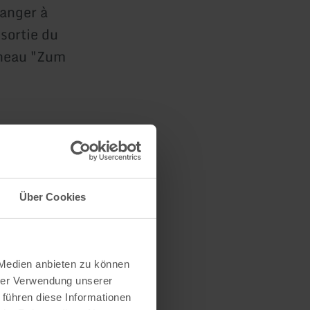
hanger à
 sortie du
nneau "Zum
Über Cookies
 Medien anbieten zu können
hrer Verwendung unserer
 führen diese Informationen