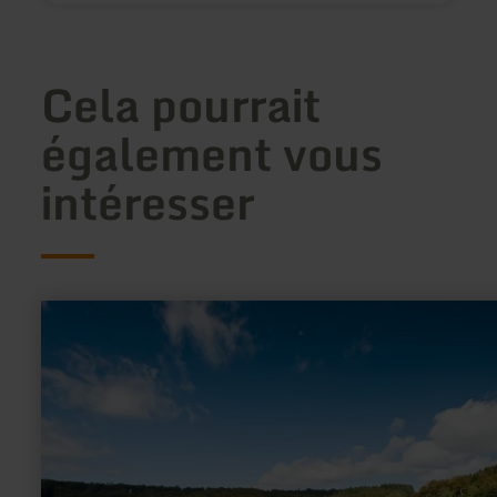
Cela pourrait
également vous
intéresser
en
savoir
plus
sur
:
Pulvermaar
nature
pool