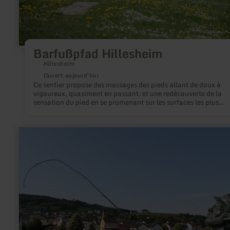
Barfußpfad Hillesheim
Hillesheim
Ouvert aujourd'hui
Ce sentier propose des massages des pieds allant de doux à
vigoureux, quasiment en passant, et une redécouverte de la
sensation du pied en se promenant sur les surfaces les plus
diverses. Il est long de 1,5 km et comporte 22 stations.
en
savoir
plus
sur
:
Pêcher
dans
les
eaux
frontalières
Moselle,
Sûre,
Our