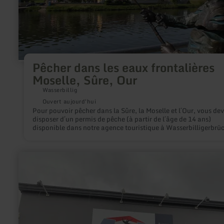
Pêcher dans les eaux frontalières
Moselle, Sûre, Our
Wasserbillig
Ouvert aujourd'hui
Pour pouvoir pêcher dans la Sûre, la Moselle et l´Our, vous de
disposer d´un permis de pêche (à partir de l´âge de 14 ans)
disponible dans notre agence touristique à Wasserbilligerbrüc
pêche est fermée : - dans la Moselle et la Sûre du 01.03 au 14
inclus - dans l´Our du 01.01 au 31.03 inclus
en
savoir
plus
sur
:
The
Cave,
Boulderhalle
&amp;