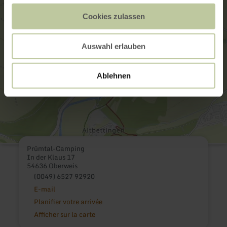
Cookies zulassen
Auswahl erlauben
Ablehnen
Prümtal-Camping
In der Klaus 17
54636 Oberweis
(0049) 6527 92920
E-mail
Planifier votre arrivée
Afficher sur la carte