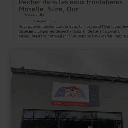
Pêcher dans les eaux frontalières
Moselle, Sûre, Our
Wasserbillig
Ouvert aujourd'hui
Pour pouvoir pêcher dans la Sûre, la Moselle et l´Our, vous de
disposer d´un permis de pêche (à partir de l´âge de 14 ans)
disponible dans notre agence touristique à Wasserbilligerbrüc
pêche est fermée : - dans la Moselle et la Sûre du 01.03 au 14
inclus - dans l´Our du 01.01 au 31.03 inclus
en
savoir
plus
sur
:
The
Cave,
Boulderhalle
&amp;
Bistro
in
Wittlich