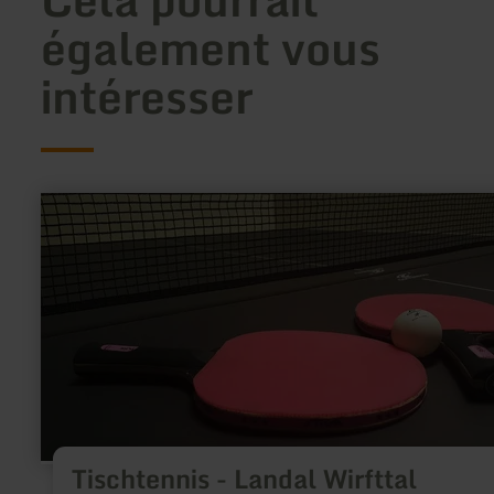
également vous
intéresser
en
savoir
plus
sur
:
Tischtennis
-
Landal
Wirfttal
Tischtennis - Landal Wirfttal