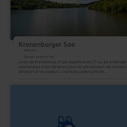
Kronenburger See
Dahlem
Ouvert aujourd'hui
Le lac de Kronenburg, d'une superficie de 27 ha, est aménagé
comme plan d'eau de loisirs pour les plaisanciers, les surfeurs,
pêcheurs et les nageurs. Le prix du parking est de
4,00€/jour/véhicule, il faut prendre le ticket correspondant à
l'horodateur.
en
savoir
plus
sur
:
Spielplatzanlage
Kall