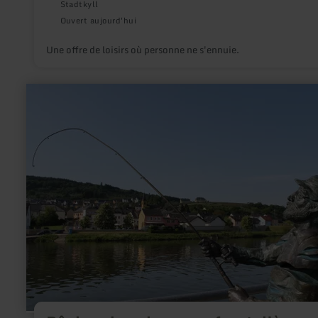
Stadtkyll
Ouvert aujourd'hui
Une offre de loisirs où personne ne s'ennuie.
en
savoir
plus
sur
:
Pêcher
dans
les
eaux
frontalières
Moselle,
Sûre,
Our