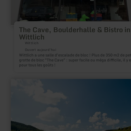
The Cave, Boulderhalle & Bistro in
Wittlich
Wittlich
Ouvert aujourd'hui
Wittlich a une salle d'escalade de bloc ! Plus de 350 m2 de pet
grotte de bloc "The Cave" : super facile ou méga difficile, il y 
pour tous les goûts !
en
savoir
plus
sur
:
Kronenburger
See