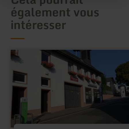
également vous
intéresser
en
savoir
plus
sur
:
Nostalgikum