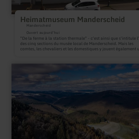
Heimatmuseum Manderscheid
Manderscheid
Ouvert aujourd'hui
"De la ferme à la station thermale" - c'est ainsi que s'intitule 
des cinq sections du musée local de Manderscheid. Mais les
comtes, les chevaliers et les domestiques y jouent également 
rôle important.
en
savoir
plus
sur
:
Hochsimmerturm
Ettringen