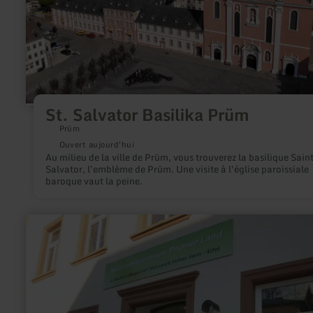
St. Salvator Basilika Prüm
Prüm
Ouvert aujourd'hui
Au milieu de la ville de Prüm, vous trouverez la basilique Sain
Salvator, l'emblème de Prüm. Une visite à l'église paroissiale
baroque vaut la peine.
en
savoir
plus
sur
:
Naturparkzentrum
Prümer
Land