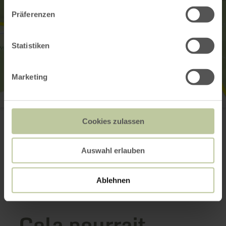
Präferenzen
Statistiken
Marketing
Flutstele MemoriAHR
Eingang Inklusionsgarten
Cookies zulassen
53533 Müsch
Site web
Planifier votre arrivée
Auswahl erlauben
Afficher sur la carte
Ablehnen
Cela pourrait