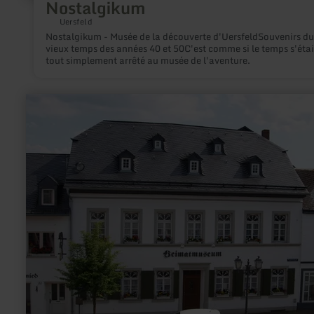
Nostalgikum
Uersfeld
Nostalgikum - Musée de la découverte d'UersfeldSouvenirs d
vieux temps des années 40 et 50C'est comme si le temps s'étai
tout simplement arrêté au musée de l'aventure.
en
savoir
plus
sur
:
Heimatmuseum
Manderscheid