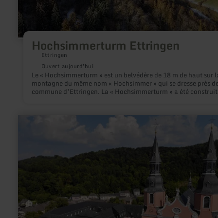
Hochsimmerturm Ettringen
Ettringen
Ouvert aujourd'hui
Le « Hochsimmerturm » est un belvédère de 18 m de haut sur l
montagne du même nom « Hochsimmer » qui se dresse près de
commune d’Ettringen. La « Hochsimmerturm » a été construite
entre 1909 et 1911 par l’Eifelverein Mayen et se trouve sur la 
est (583,3 m d’ü. NHN) du « Hochsimmers ».
en
savoir
plus
sur
:
St.
Salvator
Basilika
Prüm