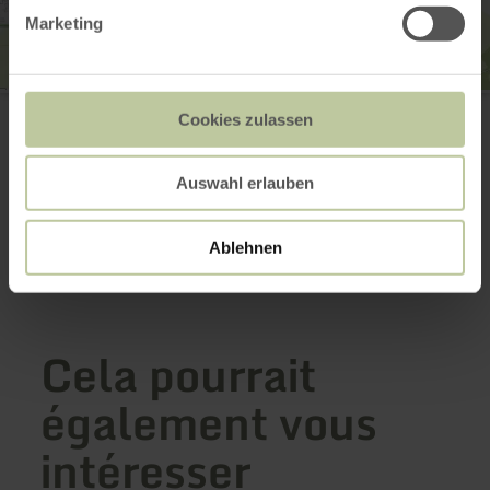
Marketing
Fleischerei Kettel
Sarresdorfer Straße 67
Cookies zulassen
54568 Gerolstein
+49 6591 3295
Auswahl erlauben
E-mail
Planifier votre arrivée
Afficher sur la carte
Ablehnen
Cela pourrait
également vous
intéresser