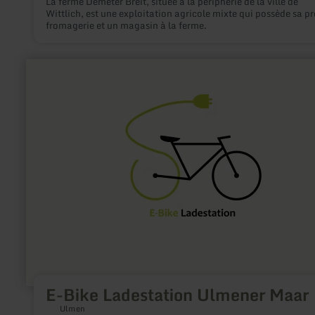
La ferme Demeter Breit, située à la périphérie de la ville de
Wittlich, est une exploitation agricole mixte qui possède sa p
fromagerie et un magasin à la ferme.
en
savoir
plus
sur
:
E-
Bike
Ladestation
Ulmener
Maar
E-Bike Ladestation Ulmener Maar
Ulmen