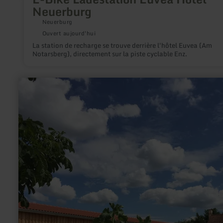
Neuerburg
Neuerburg
Ouvert aujourd'hui
La station de recharge se trouve derrière l'hôtel Euvea (Am
Notarsberg), directement sur la piste cyclable Enz.
en
savoir
plus
sur
:
Demeterhof
Breit
Wittlich
-
Hofladen
&amp;
Käserei