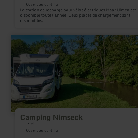
Ouvert aujourd'hui
La station de recharge pour vélos électriques Maar Ulmen est
disponible toute l'année. Deux places de chargement sont
disponibles.
en
savoir
plus
sur
:
Camping
Nimseck
Camping Nimseck
Irrel
Ouvert aujourd'hui