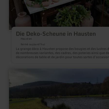
Die Deko-Scheune in Hausten
Hausten
fermé aujourd'hui
La grange déco à Hausten propose des bougies et des lustres 
de nombreuses variantes, des cadres, des poteries ainsi que d
décorations de table et de jardin pour toutes sortes d'occasio
(mariages, communions, anniversaires ...) ainsi qu'un un mag
à la ferme avec des produits régionaux tels que des pommes d
terre, des céréales, de la farine, des légumes, de la pommade 
en
calendula, de la confiture et des œufs cultivés ou produits sur 
savoir
plus
sur
:
Dreyshalle