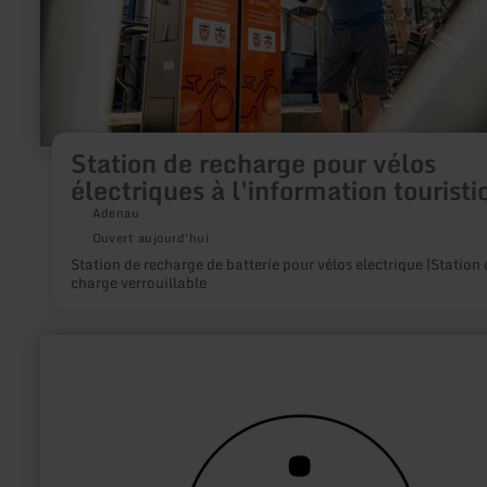
l'information
touristique
Station de recharge pour vélos
électriques à l'information touristi
Adenau
Ouvert aujourd'hui
Station de recharge de batterie pour vélos electrique |Station 
charge verrouillable
en
savoir
plus
sur
:
Tourist-
Information
Euskirchen