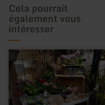
Cela pourrait
également vous
intéresser
en
savoir
plus
sur
:
Die
Deko-
Scheune
in
Hausten