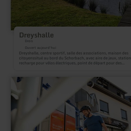
Dreyshalle
Dreis
Ouvert aujourd'hui
Dreyshalle, centre sportif, salle des associations, maison des
citoyenssitué au bord du Schorbach, avec aire de jeux, station
recharge pour vélos électriques, point de départ pour des
randonnées
en
savoir
plus
sur
:
Station
de
recharge
pour
vélos
électriques
à