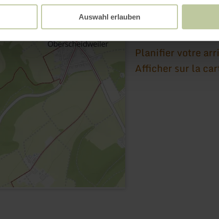
Brunnenstr. 9
Auswahl erlauben
54533 Oberscheidwe
E-mail
Planifier votre arr
Afficher sur la car