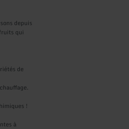
isons depuis
ruits qui
riétés de
 chauffage.
chimiques !
antes à