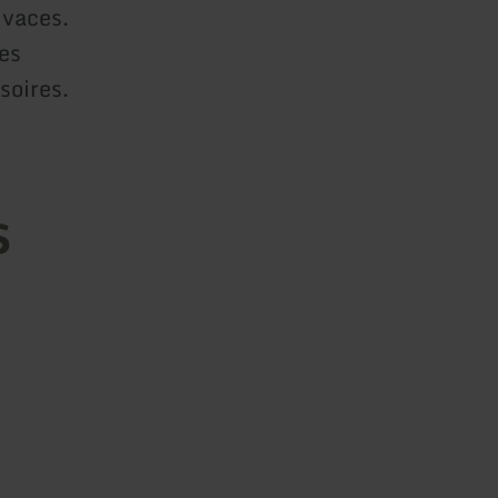
ivaces.
les
soires.
s