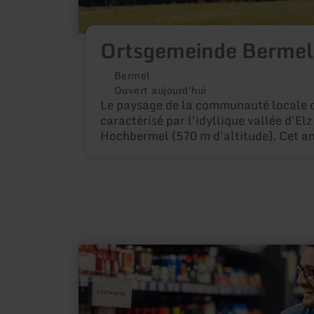
Ortsgemeinde Bermel
Bermel
Ouvert aujourd'hui
Le paysage de la communauté locale 
caractérisé par l'idyllique vallée d'Elz 
Hochbermel (570 m d'altitude). Cet ancien site
minier de pierre basale, repère de la ré
Kleinbermel forment ensemble la rése
"Hochbermel" au-dessus de la commu
âmes. Le district de Fensterseifen appartient
également à la commune de Bermel.
en
savoir
plus
sur
:
Stadtkyll