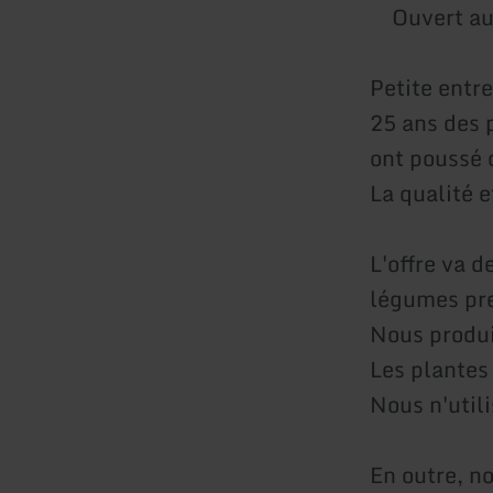
Ouvert au
Petite entr
25 ans des 
ont poussé 
La qualité e
L'offre va d
légumes pre
Nous produi
Les plantes 
Nous n'util
En outre, n