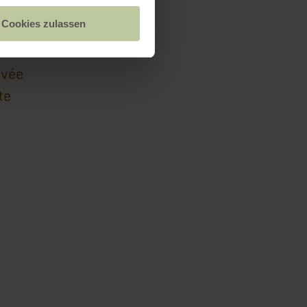
Cookies zulassen
iler
ivée
te