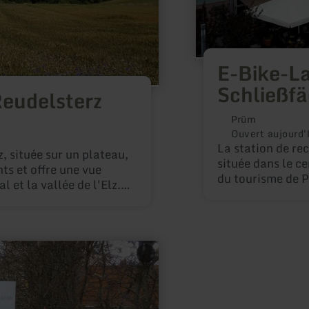
E-Bike-L
Schließfä
eudelsterz
Prüm
Ouvert aujourd'
La station de re
 située sur un plateau,
située dans le ce
ts et offre une vue
du tourisme de 
 et la vallée de l'Elz.
ngagement accru en
age et une vie de club
 communauté villageoise
nt patron est Saint-