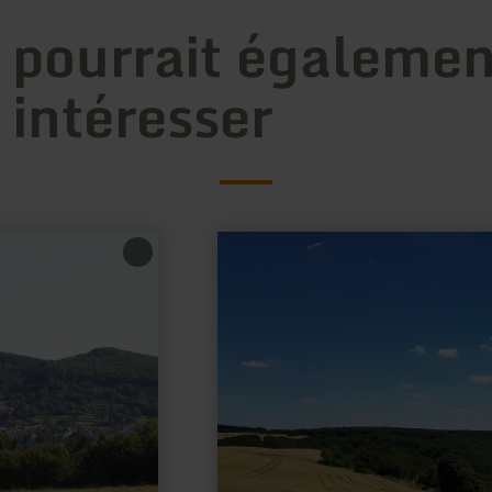
 pourrait égalemen
 intéresser
en
savoir
plus
sur
:
Ortsgemeinde
Reudelsterz