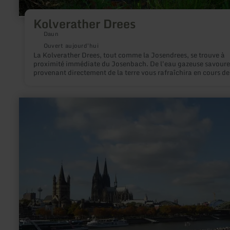
Kolverather Drees
Daun
Ouvert aujourd'hui
La Kolverather Drees, tout comme la Josendrees, se trouve à
proximité immédiate du Josenbach. De l'eau gazeuse savour
provenant directement de la terre vous rafraîchira en cours de
route.
en
savoir
plus
sur
:
Köln