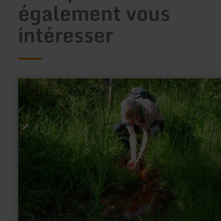
également vous
intéresser
en
savoir
plus
sur
:
Kolverather
Drees