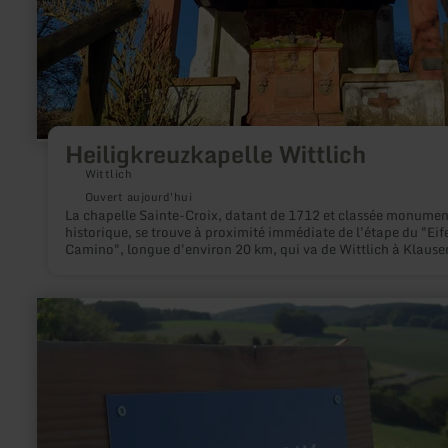
Heiligkreuzkapelle Wittlich
Wittlich
Ouvert aujourd'hui
La chapelle Sainte-Croix, datant de 1712 et classée monumen
historique, se trouve à proximité immédiate de l'étape du "Eif
Camino", longue d'environ 20 km, qui va de Wittlich à Klause
en
savoir
plus
sur
:
Riesenbank
Pronsfeld