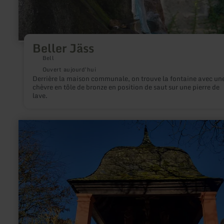
Beller Jäss
Bell
Ouvert aujourd'hui
Derrière la maison communale, on trouve la fontaine avec un
chèvre en tôle de bronze en position de saut sur une pierre de
lave.
en
savoir
plus
sur
:
Heiligkreuzkapelle
Wittlich