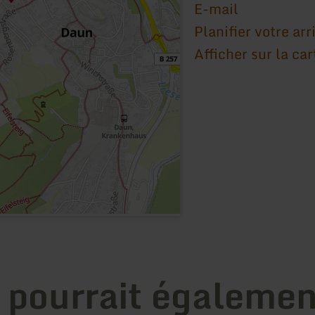
E-mail
Planifier votre arr
Afficher sur la car
 pourrait égalemen