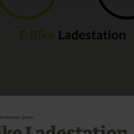
nformation Daun
ike Ladestation