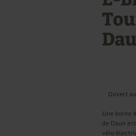
Tou
Da
Ouvert au
Une borne d
de Daun est
vélo électr