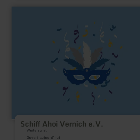
en
savoir
plus
sur
:
Schiff
Ahoi
Vernich
e.V.
Schiff Ahoi Vernich e.V.
Weilerswist
Ouvert aujourd'hui