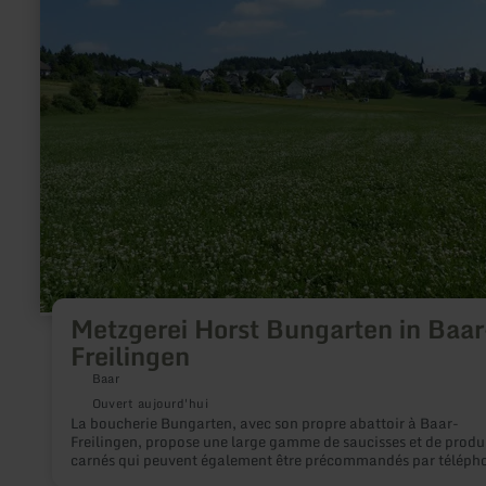
Metzgerei
Horst
Bungarten
in
Baar-
Freilingen
Metzgerei Horst Bungarten in Baar
Freilingen
Baar
Ouvert aujourd'hui
La boucherie Bungarten, avec son propre abattoir à Baar-
Freilingen, propose une large gamme de saucisses et de produ
carnés qui peuvent également être précommandés par téléph
Veuillez appeler le: 02656-8337 pour connaître les horaires