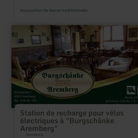
Association de danse traditionnelle
en
savoir
plus
sur
:
Station
de
recharge
pour
vélos
électriques
à
"Burgschänke
Aremberg"
Station de recharge pour vélos
électriques à "Burgschänke
Aremberg"
Aremberg