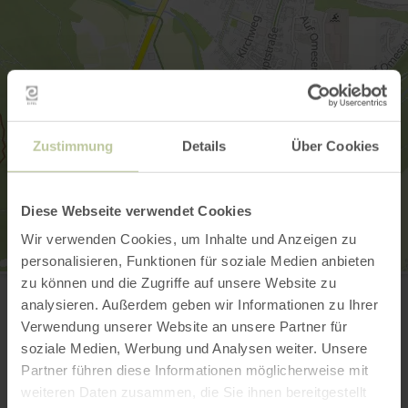
Zustimmung
Details
Über Cookies
Diese Webseite verwendet Cookies
Wir verwenden Cookies, um Inhalte und Anzeigen zu
personalisieren, Funktionen für soziale Medien anbieten
Tourist Information Irrel
zu können und die Zugriffe auf unsere Website zu
Niederweiser Straße 31
analysieren. Außerdem geben wir Informationen zu Ihrer
54666 Irrel
Verwendung unserer Website an unsere Partner für
(0049)(0)6525-933 930
soziale Medien, Werbung und Analysen weiter. Unsere
E-mail
Partner führen diese Informationen möglicherweise mit
Planifier votre arrivée
weiteren Daten zusammen, die Sie ihnen bereitgestellt
Afficher sur la carte