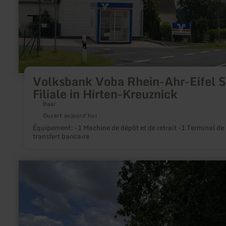
Ahr-
Eifel
SB
Filiale
in
Hirten-
Kreuznick
Volksbank Voba Rhein-Ahr-Eifel 
Filiale in Hirten-Kreuznick
Baar
Ouvert aujourd'hui
Équipement: -1 Machine de dépôt et de retrait -1 Terminal de
transfert bancaire
en
savoir
plus
sur
:
Berggeist
und
Erzader