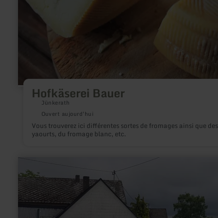
Hofkäserei Bauer
Jünkerath
Ouvert aujourd'hui
Vous trouverez ici différentes sortes de fromages ainsi que des
yaourts, du fromage blanc, etc.
en
savoir
plus
sur
:
Volksbank
Voba
Rhein-