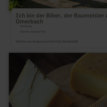
Ich bin der Biber, der Baumeister
Omerbach
Stolberg
Ouvert aujourd'hui
Station sur le parcours familial Süssendell
en
savoir
plus
sur
:
Hofkäserei
Bauer