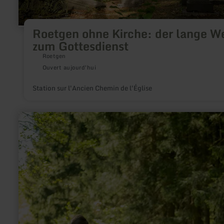
Roetgen ohne Kirche: der lange W
zum Gottesdienst
Roetgen
Ouvert aujourd'hui
Station sur l'Ancien Chemin de l'Église
en
savoir
plus
sur
:
Ich
bin
der
Biber,
der
Baumeister
am
Omerbach