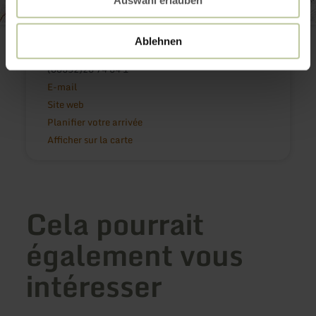
Kulturhuef Kino
Rue de Trèves 54
Ablehnen
6793 Grevenmacher
(00352)26 74 64 1
E-mail
Site web
Planifier votre arrivée
Afficher sur la carte
Cela pourrait
également vous
intéresser