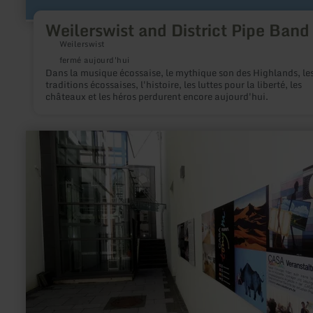
Weilerswist and District Pipe Band
Weilerswist
fermé aujourd'hui
Dans la musique écossaise, le mythique son des Highlands, le
traditions écossaises, l'histoire, les luttes pour la liberté, les
châteaux et les héros perdurent encore aujourd'hui.
en
savoir
plus
sur
:
CASA
Tony
M.
-
Munzlinger
Museum