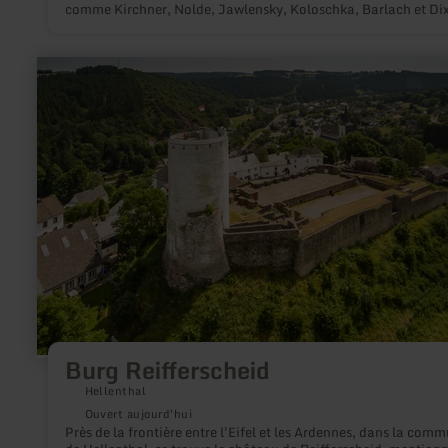
comme Kirchner, Nolde, Jawlensky, Koloschka, Barlach et Dix
en
savoir
plus
sur
:
Burg
Reifferscheid
Burg Reifferscheid
Hellenthal
Ouvert aujourd'hui
Près de la frontière entre l'Eifel et les Ardennes, dans la com