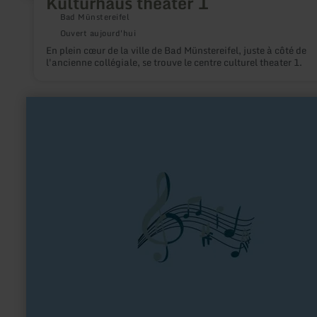
Kulturhaus theater 1
Bad Münstereifel
Ouvert aujourd'hui
En plein cœur de la ville de Bad Münstereifel, juste à côté de
l'ancienne collégiale, se trouve le centre culturel theater 1.
en
savoir
plus
sur
:
Weilerswist
and
District
Pipe
Band