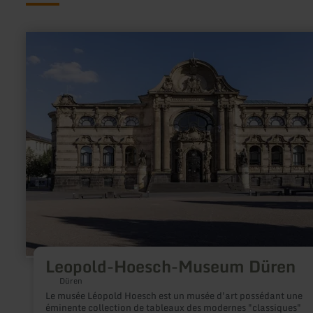
en
savoir
plus
sur
:
Leopold-
Hoesch-
Museum
Düren
Leopold-Hoesch-Museum Düren
Düren
Le musée Léopold Hoesch est un musée d'art possédant une
éminente collection de tableaux des modernes "classiques"