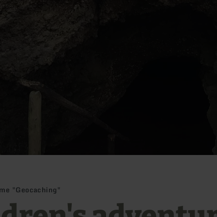
mme "Geocaching"
ldren's adventu