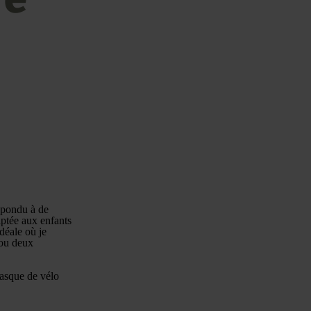
répondu à de
ptée aux enfants
déale où je
 ou deux
casque de vélo