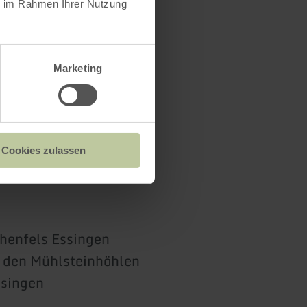
ie im Rahmen Ihrer Nutzung
Marketing
Cookies zulassen
henfels Essingen
 den Mühlsteinhöhlen
singen