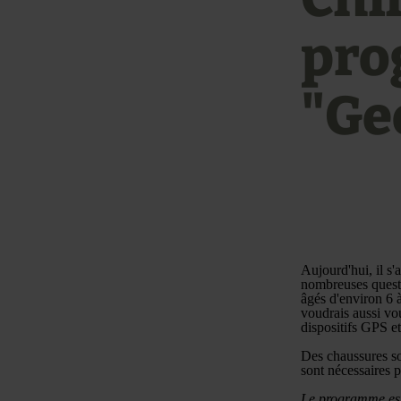
pr
"Ge
Aujourd'hui, il s'
nombreuses questi
âgés d'environ 6 
voudrais aussi vo
dispositifs GPS et 
Des chaussures so
sont nécessaires p
Le programme est