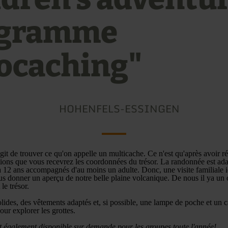
ogramme
ocaching"
HOHENFELS-ESSINGEN
agit de trouver ce qu'on appelle un multicache. Ce n'est qu'après avoir 
ons que vous recevrez les coordonnées du trésor. La randonnée est ada
à 12 ans accompagnés d'au moins un adulte. Donc, une visite familiale i
us donner un aperçu de notre belle plaine volcanique. De nous il ya un
le trésor.
lides, des vêtements adaptés et, si possible, une lampe de poche et un 
our explorer les grottes.
 également disponible sur demande pour les groupes toute l'année!