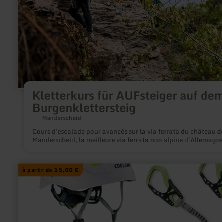
dem
Burgenklettersteig
Kletterkurs für AUFsteiger auf de
Burgenklettersteig
Manderscheid
Cours d'escalade pour avancés sur la via ferrata du château d
Manderscheid, la meilleure via ferrata non alpine d'Allemagn
en
à partir de 15,00 €
savoir
plus
sur
:
Verleih
Kletterausrüstung