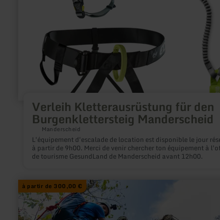
für
den
Burgenklettersteig
Manderscheid
Verleih Kletterausrüstung für den
Burgenklettersteig Manderscheid
Manderscheid
L'équipement d'escalade de location est disponible le jour rés
à partir de 9h00. Merci de venir chercher ton équipement à l'of
de tourisme GesundLand de Manderscheid avant 12h00.
en
à partir de 300,00 €
savoir
plus
sur
: