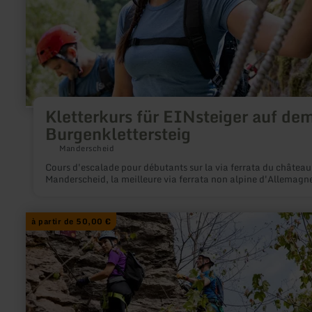
Kletterkurs für EINsteiger auf de
Burgenklettersteig
Manderscheid
Cours d'escalade pour débutants sur la via ferrata du château
Manderscheid, la meilleure via ferrata non alpine d'Allemagn
en
à partir de 50,00 €
savoir
plus
sur
:
Kletterkurs
für
AUFsteiger
auf