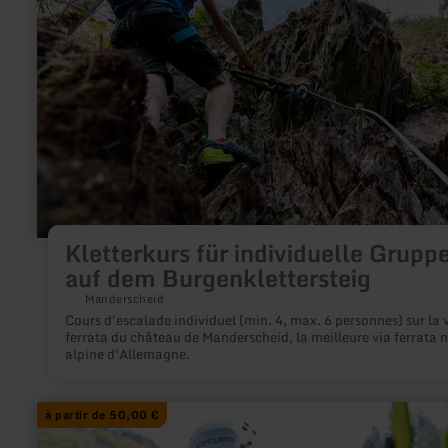
Kletterkurs
für
individuelle
Gruppen
auf
dem
Burgenklettersteig
Kletterkurs für individuelle Grupp
auf dem Burgenklettersteig
Manderscheid
Cours d'escalade individuel (min. 4, max. 6 personnes) sur la 
ferrata du château de Manderscheid, la meilleure via ferrata 
alpine d'Allemagne.
à partir de 50,00 €