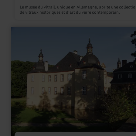
Le musée du vitrail, unique en Allemagne, abrite une collectio
de vitraux historiques et d'art du verre contemporain.
en
savoir
plus
sur
:
Schloss
Eicks