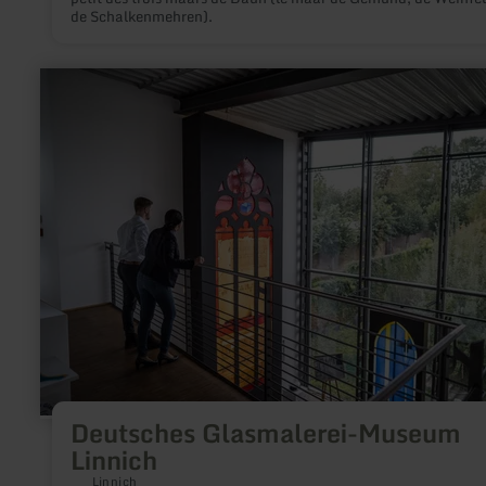
de Schalkenmehren).
en
savoir
plus
sur
:
Deutsches
Glasmalerei-
Museum
Linnich
Deutsches Glasmalerei-Museum
Linnich
Linnich