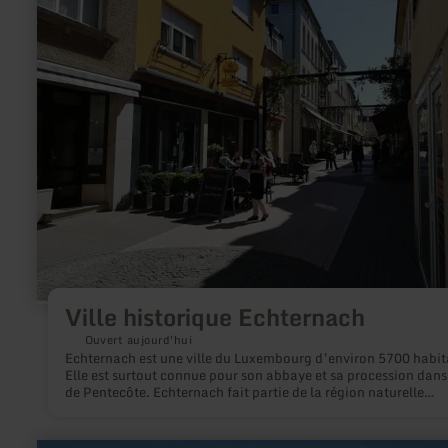
:
Ville
historique
Echternach
Ville historique Echternach
Ouvert aujourd'hui
Echternach est une ville du Luxembourg d’environ 5700 habit
Elle est surtout connue pour son abbaye et sa procession dan
de Pentecôte. Echternach fait partie de la région naturelle
surnommée Petite Suisse luxembourgeoise. Echternach est si
le long de la vallée de la Sûre marquant la frontière avec la
Rhénanie-Palatinat allemande.
en