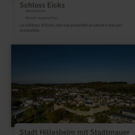
Schloss Eicks
Mechernich
Ouvert aujourd'hui
Le château d'Eicks, est une propriété privée et n'est pas
accessible.
en
savoir
plus
sur
:
Stadt
Hillesheim
mit
Stadtmauer
Stadt Hillesheim mit Stadtmauer