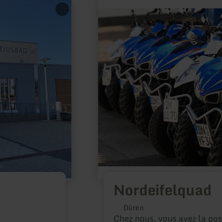
en
savoir
plus
sur
:
Nordeifelquad
Nordeifelquad
Düren
Chez nous, vous avez la poss