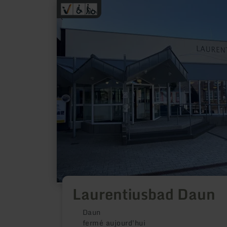
en
savoir
plus
sur
:
Laurentiusbad
Daun
Laurentiusbad Daun
Daun
fermé aujourd'hui