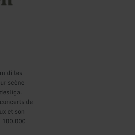
 midi les
sur scène
ndesliga.
 concerts de
ux et son
e 100.000