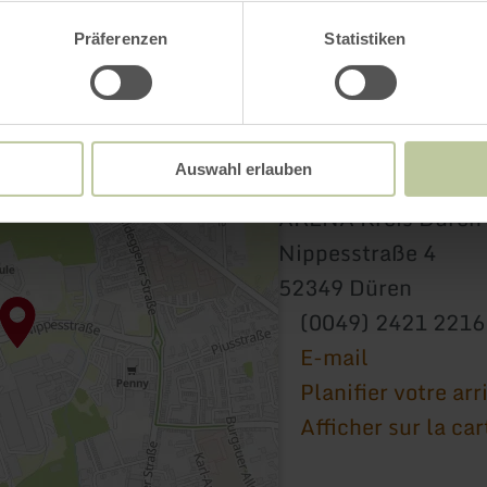
Präferenzen
Statistiken
Auswahl erlauben
ARENA Kreis Düren
Nippesstraße 4
52349 Düren
(0049) 2421 221
E-mail
Planifier votre arr
Afficher sur la car