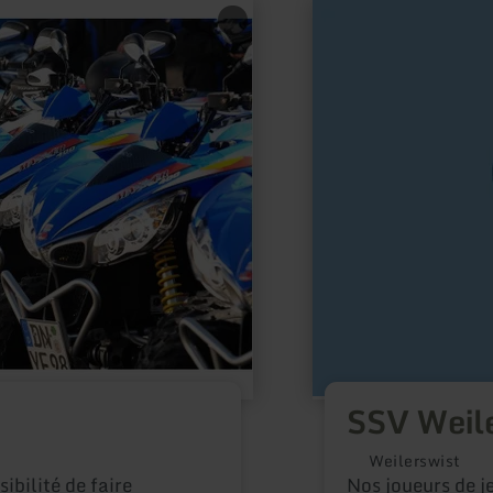
en
savoir
plus
sur
:
SSV
Weilerswist
Jugend
SSV Weil
Weilerswist
ibilité de faire
Nos joueurs de j