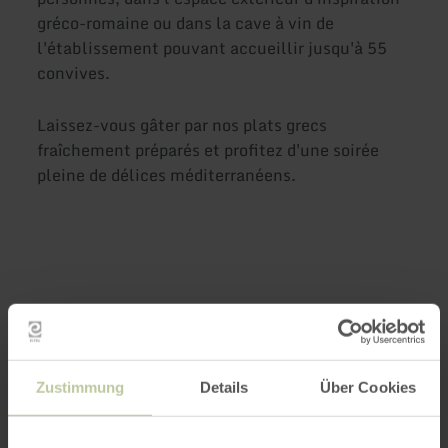
gréco-romaine ou dans la cave à vin de
l'établissement pouvant accueillir jusqu'à 55
convives.
Laissez-vous gâter par nos plats grecs
fraîchement préparés et profitez d'une soirée
pleine de délices méditerranéens.
Plus
d'informations
Zustimmung
Details
Über Cookies