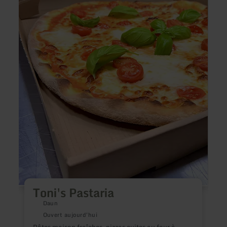
B
d
Toni's Pastaria
Daun
Ouvert aujourd'hui
Pâtes maison fraîches, pizzas cuites au four à