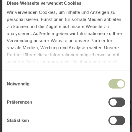
Diese Webseite verwendet Cookies
Wir verwenden Cookies, um Inhalte und Anzeigen zu
Heures d'ouverture
personalisieren, Funktionen für soziale Medien anbieten
zu können und die Zugriffe auf unsere Website zu
Caractéristiques / Particularités
analysieren. Außerdem geben wir Informationen zu Ihrer
Verwendung unserer Website an unsere Partner für
Catégories
soziale Medien, Werbung und Analysen weiter. Unsere
Partner führen diese Informationen möglicherweise mit
weiteren Daten zusammen, die Sie ihnen bereitgestellt
Impressions
haben oder die sie im Rahmen Ihrer Nutzung der Dienste
gesammelt haben.
Einwilligungsauswahl
Notwendig
Präferenzen
Statistiken