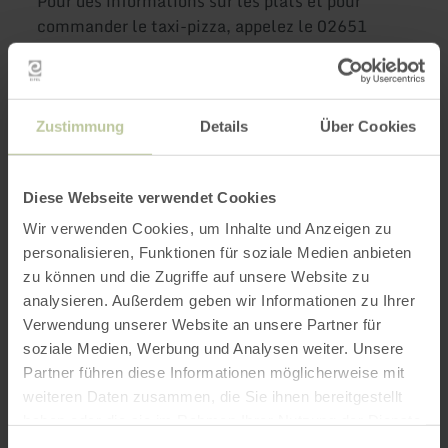
Pour des informations sur les plats et pour
commander le taxi-pizza, appelez le 02651
498863.
Plus
Zustimmung
Details
Über Cookies
d'informations
Diese Webseite verwendet Cookies
Wir verwenden Cookies, um Inhalte und Anzeigen zu
personalisieren, Funktionen für soziale Medien anbieten
zu können und die Zugriffe auf unsere Website zu
Heures d'ouverture
analysieren. Außerdem geben wir Informationen zu Ihrer
Verwendung unserer Website an unsere Partner für
Caractéristiques / Particularités
soziale Medien, Werbung und Analysen weiter. Unsere
Partner führen diese Informationen möglicherweise mit
Catégories
weiteren Daten zusammen, die Sie ihnen bereitgestellt
haben oder die sie im Rahmen Ihrer Nutzung der Dienste
gesammelt haben.