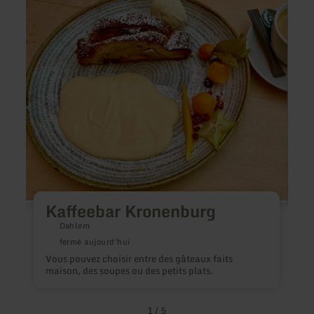
plus
plus
sur
sur
:
:
Kaffeebar
Casa
Kronenburg
Del
Manz
Kaffeebar Kronenburg
Dahlem
fermé aujourd'hui
Vous pouvez choisir entre des gâteaux faits
R
maison, des soupes ou des petits plats.
c
1
/
5