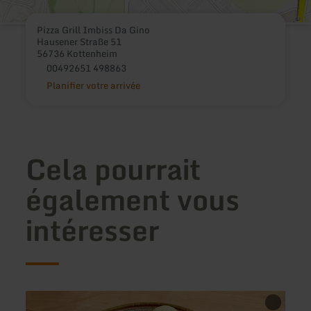
Pizza Grill Imbiss Da Gino
Hausener Straße 51
56736 Kottenheim
00492651 498863
Planifier votre arrivée
Cela pourrait
également vous
intéresser
en
en
savoir
savoir