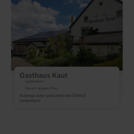
plus
plus
sur
sur
:
:
Gasthaus
Taver
Kaut
Samo
Gasthaus Kaut
Leidenborn
Ouvert aujourd'hui
Auberge avec spécialités de l'Eifel à
Leidenborn
S
é