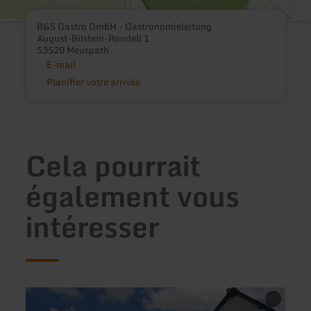
B&S Gastro GmbH - Gastronomieleitung
August-Bilstein-Rondell 1
53520 Meuspath
E-mail
Planifier votre arrivée
Cela pourrait
également vous
intéresser
en
en
savoir
savoir