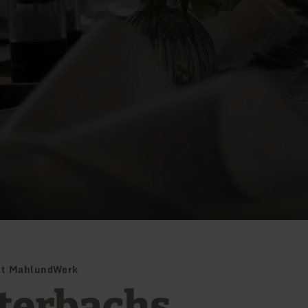
nt MahlundWerk
terbachs