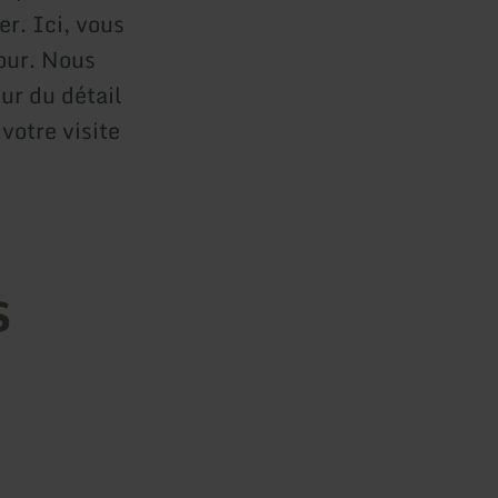
r. Ici, vous
our. Nous
ur du détail
votre visite
s