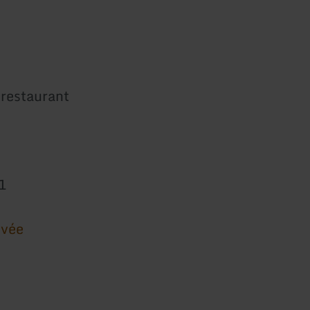
restaurant
1
ivée