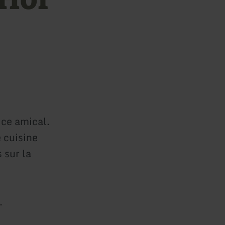
ice amical.
e cuisine
 sur la
.