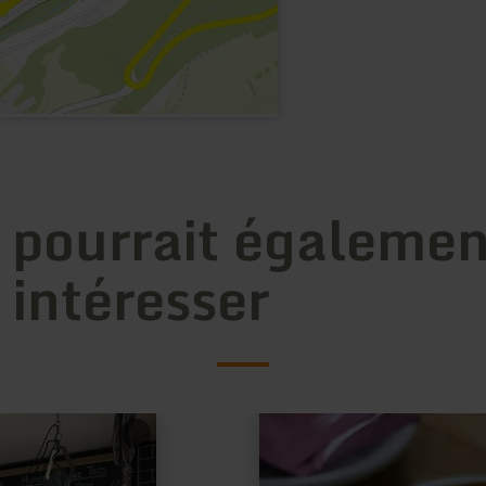
 pourrait égalemen
 intéresser
en
savoir
plus
sur