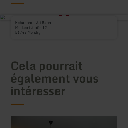
Kebaphaus Ali Baba
Molkereistraße 12
56743 Mendig
Cela pourrait
également vous
intéresser
en
en
savoir
savoir
plus
plus