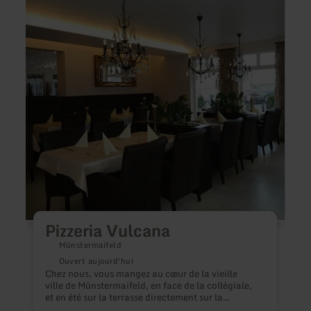
sur
sur
:
:
Pizzeria
Grill
Vulcana
Meist
Pizzeria Vulcana
Münstermaifeld
Ouvert aujourd'hui
Chez nous, vous mangez au cœur de la vieille
S
ville de Münstermaifeld, en face de la collégiale,
et en été sur la terrasse directement sur la
Münsterplatz.