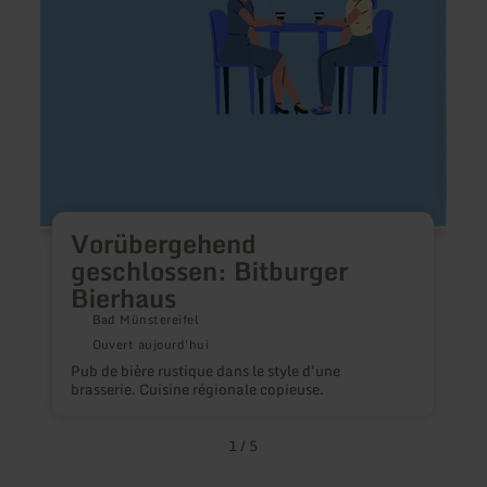
Bierhaus
Vorübergehend
geschlossen: Bitburger
Bierhaus
R
d
Bad Münstereifel
Ouvert aujourd'hui
Pub de bière rustique dans le style d'une
brasserie. Cuisine régionale copieuse.
1
/
5