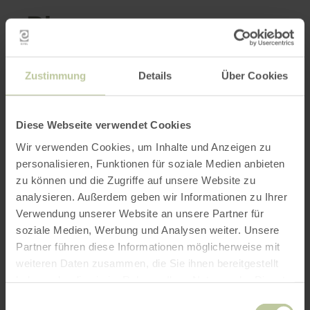
Plus
d'informations
Zustimmung
Details
Über Cookies
Diese Webseite verwendet Cookies
Heures d'ouverture
Wir verwenden Cookies, um Inhalte und Anzeigen zu
personalisieren, Funktionen für soziale Medien anbieten
Caractéristiques / Particularités
zu können und die Zugriffe auf unsere Website zu
analysieren. Außerdem geben wir Informationen zu Ihrer
Catégories
Verwendung unserer Website an unsere Partner für
soziale Medien, Werbung und Analysen weiter. Unsere
Partner führen diese Informationen möglicherweise mit
Impressions
weiteren Daten zusammen, die Sie ihnen bereitgestellt
haben oder die sie im Rahmen Ihrer Nutzung der Dienste
gesammelt haben.
Einwilligungsauswahl