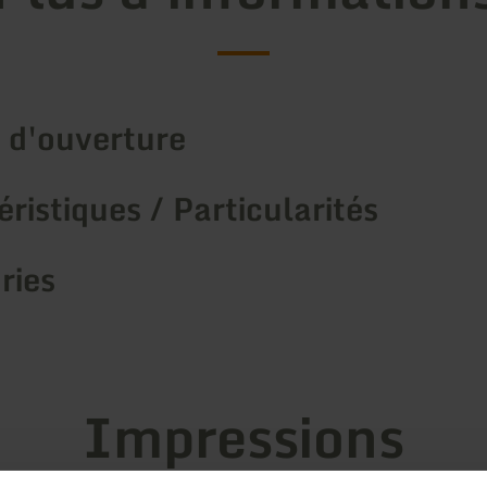
 d'ouverture
ristiques / Particularités
ries
Impressions