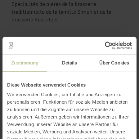
Spécialités de bières de la brasserie
traditionnelle de la famille Simon et de la
brasserie Köstritzer.
Plus
d'informations
Zustimmung
Details
Über Cookies
Diese Webseite verwendet Cookies
Heures d'ouverture
Wir verwenden Cookies, um Inhalte und Anzeigen zu
personalisieren, Funktionen für soziale Medien anbieten
Caractéristiques / Particularités
zu können und die Zugriffe auf unsere Website zu
analysieren. Außerdem geben wir Informationen zu Ihrer
Verwendung unserer Website an unsere Partner für
Catégories
soziale Medien, Werbung und Analysen weiter. Unsere