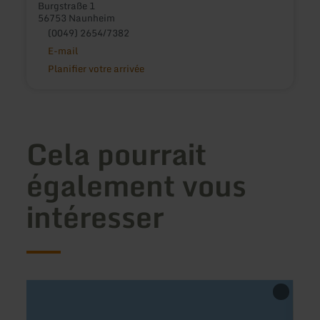
Burgstraße 1
56753 Naunheim
(0049) 2654/7382
E-mail
Planifier votre arrivée
Cela pourrait
également vous
intéresser
en
en
savoir
savoir
plus
plus
sur
sur