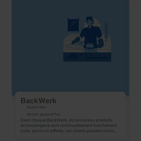
:
:
BackWerk
Hille
Taver
Roma
BackWerk
Euskirchen
Ouvert aujourd'hui
Dans chaque BackWerk, de savoureux produits
de boulangerie sont continuellement fraîchement
cuits, garnis et affinés. Les clients peuvent choisir
parmi plus de 100 produits délicieux.