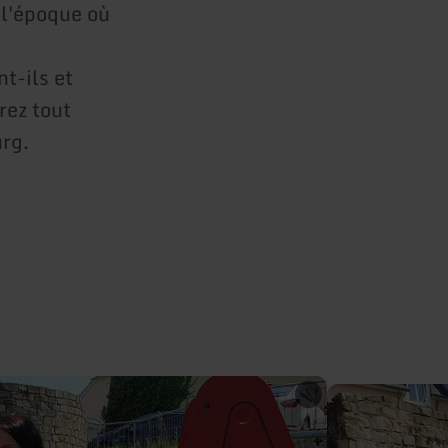
 l'époque où
t-ils et
rez tout
urg.