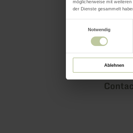
möglicherweise mit weiteren
der Dienste gesammelt habe
Einwilligungsauswahl
Notwendig
Presta
Prix
Ablehnen
Contac