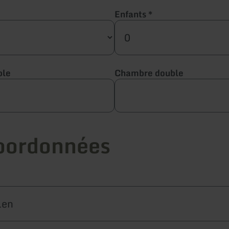
Enfants
*
ple
Chambre double
oordonnées