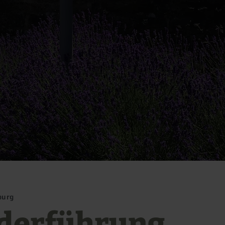
burg
derführung