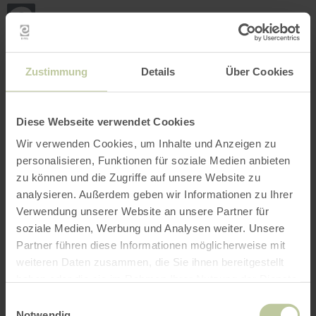
Retour
Aller au contenu principal
Aller à la recherche
Aller à la navigation principa
Aller au pied de page
à
la
page
RÉSERVER
RECHERCHE
MENU
d'accueil
L'offre de loisirs listée ci-dessous a été publiée
Zustimmung
Details
Über Cookies
par le prestataire Alpakawanderung Kopphof sur
la plateforme de réservation Regiondo. Le
prestataire Alpakawanderung Kopphof est seul
Diese Webseite verwendet Cookies
responsable du contenu.
Wir verwenden Cookies, um Inhalte und Anzeigen zu
personalisieren, Funktionen für soziale Medien anbieten
zu können und die Zugriffe auf unsere Website zu
analysieren. Außerdem geben wir Informationen zu Ihrer
Verwendung unserer Website an unsere Partner für
soziale Medien, Werbung und Analysen weiter. Unsere
Partner führen diese Informationen möglicherweise mit
weiteren Daten zusammen, die Sie ihnen bereitgestellt
haben oder die sie im Rahmen Ihrer Nutzung der Dienste
gesammelt haben.
Einwilligungsauswahl
Notwendig