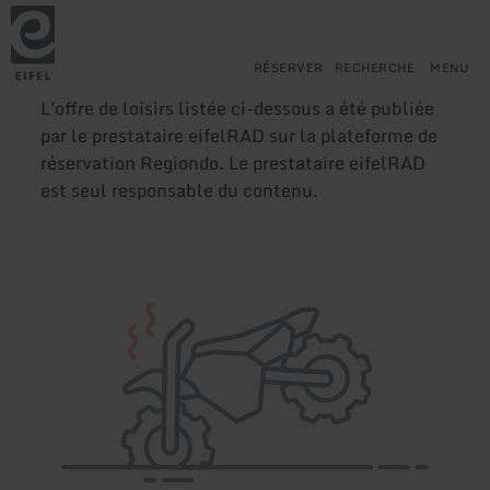
Retour
Aller au contenu principal
Aller à la recherche
Aller à la navigation principa
Aller au pied de page
à
la
page
RÉSERVER
RECHERCHE
MENU
d'accueil
L'offre de loisirs listée ci-dessous a été publiée
par le prestataire eifelRAD sur la plateforme de
réservation Regiondo. Le prestataire eifelRAD
est seul responsable du contenu.