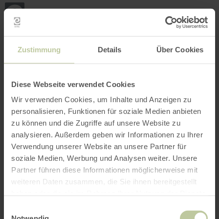
Retour
Aller au contenu principal
Aller à la recherche
Aller à la navigation principa
Aller au pied de page
à
la
page
RÉSERVER
RECHERCHE
MENU
d'accueil
L'offre de loisirs listée ci-dessous a été publiée
Zustimmung
Details
Über Cookies
par le prestataire Louisa Schmitz u. Corinna
Schlagloth Freundschaftswerk Gbr sur la
plateforme de réservation Regiondo. Le
Diese Webseite verwendet Cookies
prestataire Louisa Schmitz u. Corinna
Wir verwenden Cookies, um Inhalte und Anzeigen zu
Schlagloth Freundschaftswerk Gbr est seul
personalisieren, Funktionen für soziale Medien anbieten
responsable du contenu.
zu können und die Zugriffe auf unsere Website zu
analysieren. Außerdem geben wir Informationen zu Ihrer
Verwendung unserer Website an unsere Partner für
soziale Medien, Werbung und Analysen weiter. Unsere
Partner führen diese Informationen möglicherweise mit
weiteren Daten zusammen, die Sie ihnen bereitgestellt
haben oder die sie im Rahmen Ihrer Nutzung der Dienste
gesammelt haben.
Einwilligungsauswahl
Notwendig