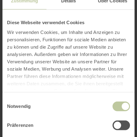
Zustimmung
Details
Über Cookies
Dates
Diese Webseite verwendet Cookies
Contact du prestataire
Wir verwenden Cookies, um Inhalte und Anzeigen zu
personalisieren, Funktionen für soziale Medien anbieten
zu können und die Zugriffe auf unsere Website zu
analysieren. Außerdem geben wir Informationen zu Ihrer
Verwendung unserer Website an unsere Partner für
soziale Medien, Werbung und Analysen weiter. Unsere
Partner führen diese Informationen möglicherweise mit
weiteren Daten zusammen, die Sie ihnen bereitgestellt
haben oder die sie im Rahmen Ihrer Nutzung der Dienste
gesammelt haben.
Einwilligungsauswahl
Notwendig
Präferenzen