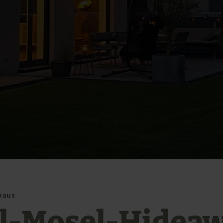
haus
el-Mosel-Hideaw