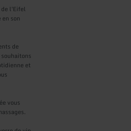
de l'Eifel
e en son
ents de
s souhaitons
otidienne et
ous
iée vous
 massages.
verre de vin