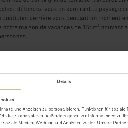
oches, détendez-vous en admirant le paysage e
le quotidien derrière vous pendant un moment e
ns notre maison de vacances de 156m² pouvant a
 personnes.
n accueille chaleureusement tous ceux qui sou
 stress quotidien pendant quelques jours et tro
let.
Details
s inspirer par notre maison de vacances Eifel-M
Cookies
nhalte und Anzeigen zu personalisieren, Funktionen für soziale
Website zu analysieren. Außerdem geben wir Informationen zu I
 plus
r soziale Medien, Werbung und Analysen weiter. Unsere Partner