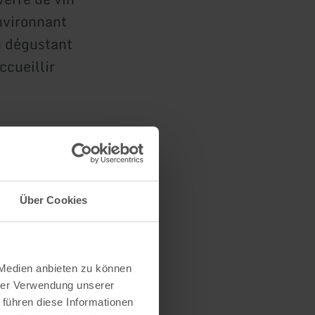
nvironnant
n dégustant
ccueillir
haitent
uver le
Über Cookies
oselle
 Medien anbieten zu können
hrer Verwendung unserer
 führen diese Informationen