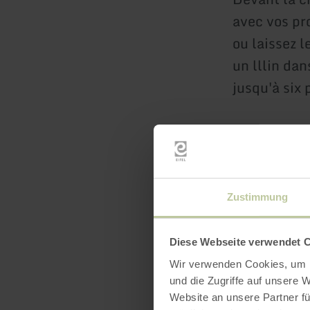
avec vos pr
ou laissez 
un lllin da
jusqu'à six
Notre maiso
échapper au
calme comp
Zustimmung
Laissez-vou
"deluxe" !
Diese Webseite verwendet 
Wir verwenden Cookies, um I
und die Zugriffe auf unsere 
en savoir
Website an unsere Partner fü