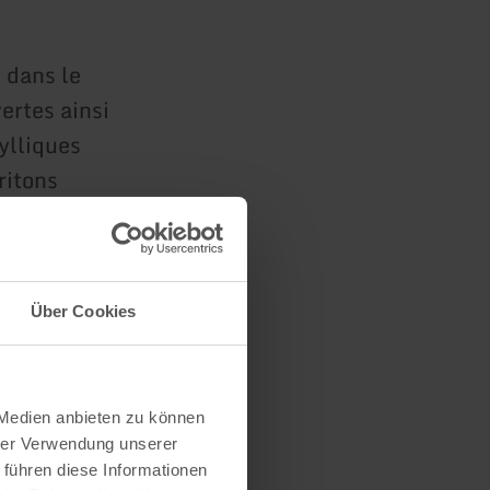
 dans le
vertes ainsi
ylliques
ritons
rve
Über Cookies
eur
 Medien anbieten zu können
hrer Verwendung unserer
 führen diese Informationen