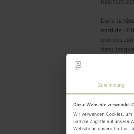
habitent cet
Dans la
rés
nord de l'Ei
que des zon
dans lesque
crêtés. La 
ornithologi
Zustimmung
Vo
Diese Webseite verwendet 
Wir verwenden Cookies, um I
und die Zugriffe auf unsere 
Website an unsere Partner fü