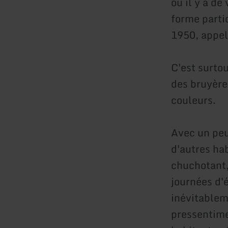
où il y a de
forme partic
1950, appel
C'est surto
des bruyères
couleurs.
Avec un peu
d'autres hab
chuchotant,
journées d'
inévitablem
pressentime