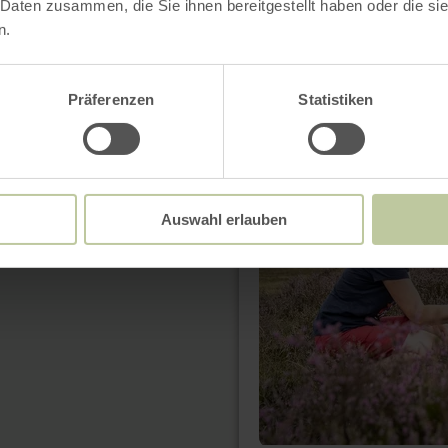
 Daten zusammen, die Sie ihnen bereitgestellt haben oder die s
n.
6 résultats
Präferenzen
Statistiken
en
savoir
plus
sur
:
Kurze
Auswahl erlauben
Tour
durch
die
Drover
Heide
[52]