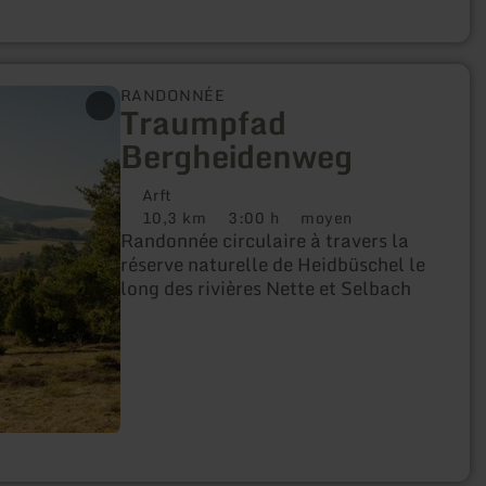
RANDONNÉE
Traumpfad
Bergheidenweg
Arft
10,3 km
3:00 h
moyen
Distance
Durée
Difficulté
Randonnée circulaire à travers la
:
:
:
réserve naturelle de Heidbüschel le
long des rivières Nette et Selbach