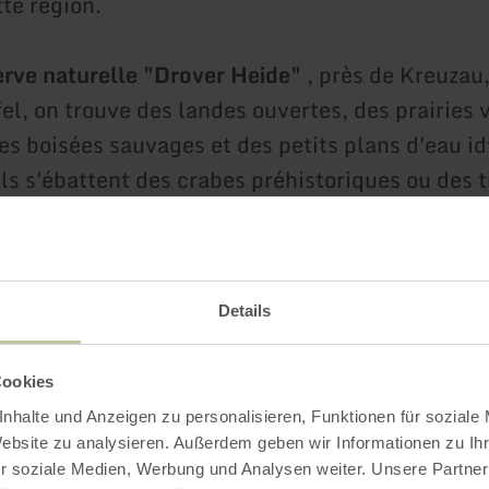
te région.
erve naturelle "Drover Heide"
, près de Kreuzau,
fel, on trouve des landes ouvertes, des prairies 
es boisées sauvages et des petits plans d'eau id
ls s'ébattent des crabes préhistoriques ou des t
Drover Heide est également une importante rése
que qui abrite différentes espèces d'oiseaux.
Details
ir la bruyère en fl
Cookies
nhalte und Anzeigen zu personalisieren, Funktionen für soziale
Website zu analysieren. Außerdem geben wir Informationen zu I
r soziale Medien, Werbung und Analysen weiter. Unsere Partner