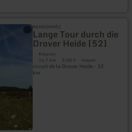
RANDONNÉE
Lange Tour durch die
Drover Heide [52]
Kreuzau
14,7 km
3:50 h
moyen
Distance
Durée
Difficulté
circuit de la Drover Heide - 12
:
:
:
km