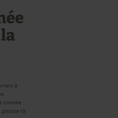
née
 la
riers à
es
cés comme
l pousse là