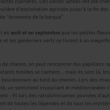
 vastes clairières. Ces vastes landes ont été cré
ulière d'exploitation agricole jusqu'à la fin de
ée "économie de la barque".
ut en
août et en septembre
que les petites fleu
 et les genévriers verts se livrent à un magnifi
 de chance, on peut rencontrer des papillons ra
itants timides se cachent... mais ils sont là, br
 bourdonnant au bord du chemin. Lors des cha
été, un sentiment insouciant et méditerranéen s'
ent : Et lors des rafraîchissantes journées d'au
nt de toutes les légendes et de tous les mystèr