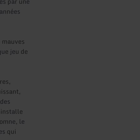
ées par une
s années
rs mauves
que jeu de
res,
uissant,
udes
installe
tomne, le
es qui