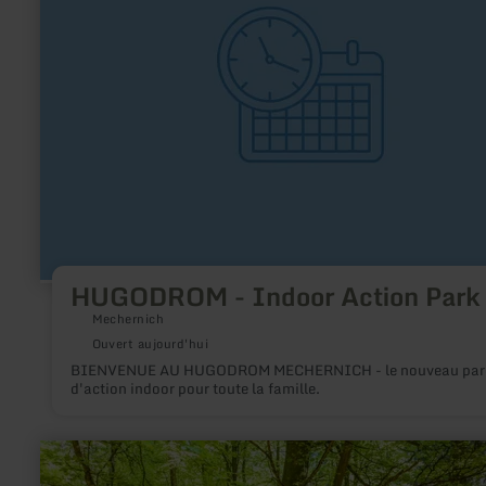
-
Indoor
Action
Park
HUGODROM - Indoor Action Park
Mechernich
Ouvert aujourd'hui
BIENVENUE AU HUGODROM MECHERNICH - le nouveau par
d'action indoor pour toute la famille.
en
savoir
plus