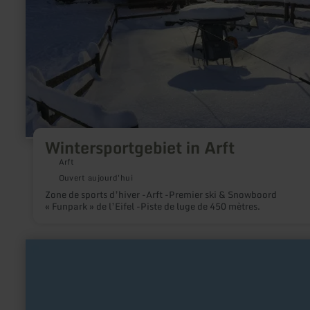
Wintersportgebiet in Arft
Arft
Ouvert aujourd'hui
Zone de sports d’hiver -Arft -Premier ski & Snowboord
« Funpark » de l’Eifel -Piste de luge de 450 mètres.
en
savoir
plus
sur
:
HUGODROM