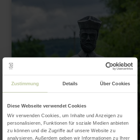
:
7-
Dörfer-
Weg
GRÜNE
RUNDE
in
Baar
/
Eifel
Zustimmung
Details
Über Cookies
Diese Webseite verwendet Cookies
Wir verwenden Cookies, um Inhalte und Anzeigen zu
personalisieren, Funktionen für soziale Medien anbieten
zu können und die Zugriffe auf unsere Website zu
analysieren. Außerdem geben wir Informationen zu Ihrer