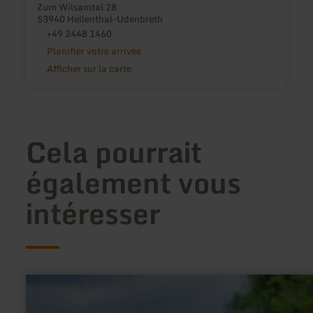
Zum Wilsamtal 28
53940 Hellenthal-Udenbreth
+49 2448 1460
Planifier votre arrivée
Afficher sur la carte
Cela pourrait
également vous
intéresser
en
savoir
plus
sur