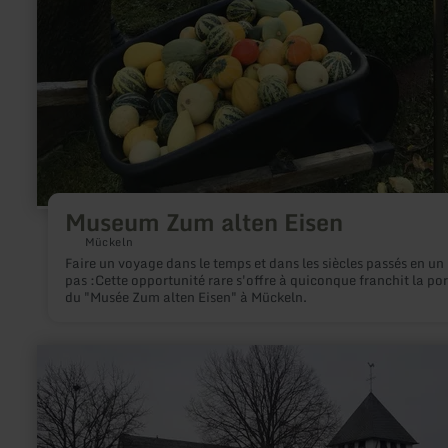
Museum Zum alten Eisen
Mückeln
Faire un voyage dans le temps et dans les siècles passés en un 
pas :Cette opportunité rare s'offre à quiconque franchit la por
du "Musée Zum alten Eisen" à Mückeln.
en
savoir
plus
sur
:
Kirche
"St.