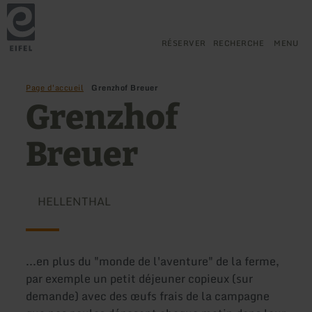
Retour
Aller au contenu principal
Aller à la recherche
Aller à la navigation principa
Aller au pied de page
à
la
page
RÉSERVER
RECHERCHE
MENU
d'accueil
Page d'accueil
Grenzhof Breuer
Grenzhof
Breuer
HELLENTHAL
...en plus du "monde de l'aventure" de la ferme,
par exemple un petit déjeuner copieux (sur
demande) avec des œufs frais de la campagne