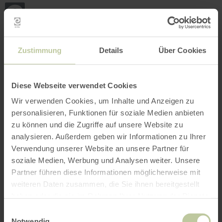
Retour
Aller au contenu principal
Aller à la recherche
Aller à la navigation principa
Aller au pied de page
à
la
page
RÉSERVER
RECHERCHE
MENU
d'accueil
L'offre de loisirs listée ci-dessous a été publiée
Zustimmung
Details
Über Cookies
par le prestataire Vulkanhof Ziegenkäserei
Tourismus und Dienstleistungen sur la
plateforme de réservation Regiondo. Le
Diese Webseite verwendet Cookies
prestataire Vulkanhof Ziegenkäserei Tourismus
Wir verwenden Cookies, um Inhalte und Anzeigen zu
und Dienstleistungen est seul responsable du
personalisieren, Funktionen für soziale Medien anbieten
contenu.
zu können und die Zugriffe auf unsere Website zu
analysieren. Außerdem geben wir Informationen zu Ihrer
Verwendung unserer Website an unsere Partner für
soziale Medien, Werbung und Analysen weiter. Unsere
Partner führen diese Informationen möglicherweise mit
weiteren Daten zusammen, die Sie ihnen bereitgestellt
haben oder die sie im Rahmen Ihrer Nutzung der Dienste
gesammelt haben.
Einwilligungsauswahl
Notwendig