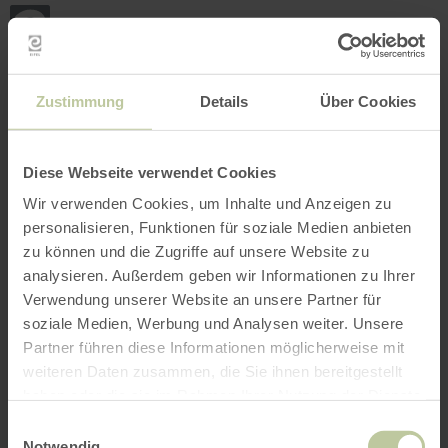
Retour
Aller au contenu principal
Aller à la recherche
Aller à la navigation principa
Aller au pied de page
à
la
page
RÉSERVER
RECHERCHE
MENU
d'accueil
L'offre de loisirs listée ci-dessous a été publiée
Zustimmung
Details
Über Cookies
par le prestataire RurseeZeit sur la plateforme
de réservation Regiondo. Le prestataire
RurseeZeit est seul responsable du contenu.
Diese Webseite verwendet Cookies
Wir verwenden Cookies, um Inhalte und Anzeigen zu
personalisieren, Funktionen für soziale Medien anbieten
zu können und die Zugriffe auf unsere Website zu
analysieren. Außerdem geben wir Informationen zu Ihrer
Verwendung unserer Website an unsere Partner für
soziale Medien, Werbung und Analysen weiter. Unsere
Partner führen diese Informationen möglicherweise mit
weiteren Daten zusammen, die Sie ihnen bereitgestellt
haben oder die sie im Rahmen Ihrer Nutzung der Dienste
gesammelt haben.
Einwilligungsauswahl
Notwendig