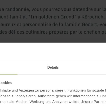
e randonnée, vous pourrez vous détendre sur la
ment familial "Im goldenen Grund" à Körperich.
leureux et personnalisé de la famille Gödert, vo
des délices culinaires préparés par le chef en p
4 nuitées payantes.
de mars à septembre inclus, sauf jours fériés.
Details
 : location de vélos électriques sur place.
Cookies
nhalte und Anzeigen zu personalisieren, Funktionen für soziale
Website zu analysieren. Außerdem geben wir Informationen zu I
r soziale Medien, Werbung und Analysen weiter. Unsere Partner