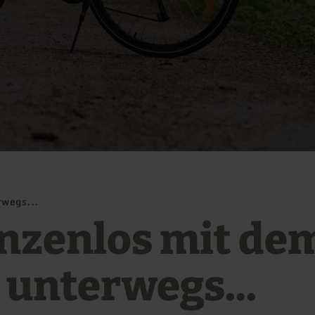
wegs...
nzenlos mit de
 unterwegs...