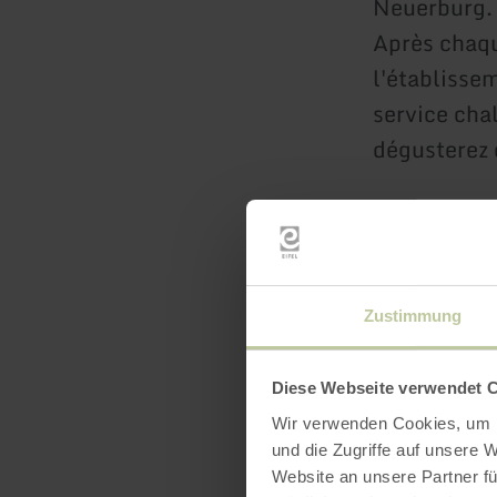
Neuerburg.
Après chaqu
l'établisse
service cha
dégusterez 
Offre
5
nuitées = 
Réservable 
Zustimmung
Sur demande
Diese Webseite verwendet 
Wir verwenden Cookies, um I
und die Zugriffe auf unsere 
Website an unsere Partner fü