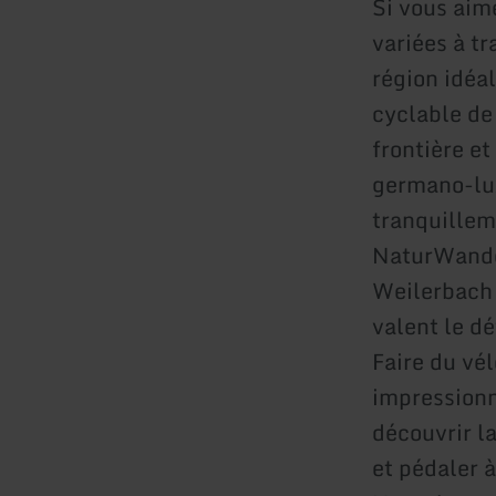
Si vous aim
variées à t
région idéal
cyclable de 
frontière et
germano-lux
tranquillem
NaturWande
Weilerbach 
valent le dé
Faire du vél
impressionn
découvrir la
et pédaler 