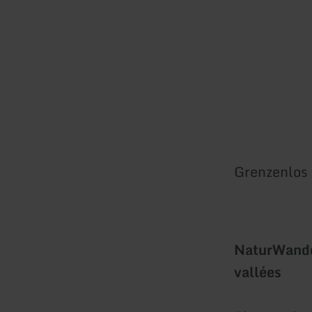
Grenzenlos 
NaturWander
vallées