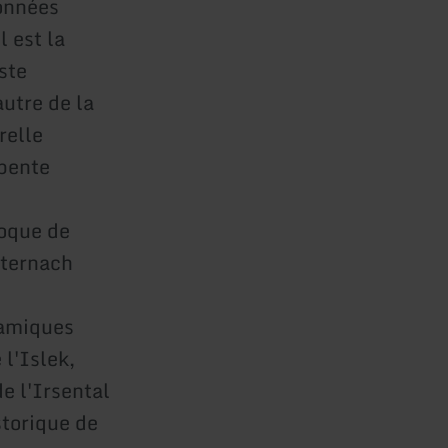
données
 est la
ste
autre de la
relle
rpente
oque de
hternach
oramiques
l'Islek,
e l'Irsental
storique de