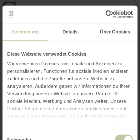
Retour
Aller au contenu principal
Aller à la recherche
Aller à la navigation principa
Aller au pied de page
à
la
page
RÉSERVER
RECHERCHE
MENU
d'accueil
L'offre de loisirs listée ci-dessous a été publiée
Zustimmung
Details
Über Cookies
par le prestataire GesundLand Vulkaneifel
GmbH sur la plateforme de réservation
Regiondo. Le prestataire GesundLand
Diese Webseite verwendet Cookies
Vulkaneifel GmbH est seul responsable du
Wir verwenden Cookies, um Inhalte und Anzeigen zu
contenu.
personalisieren, Funktionen für soziale Medien anbieten
zu können und die Zugriffe auf unsere Website zu
analysieren. Außerdem geben wir Informationen zu Ihrer
Verwendung unserer Website an unsere Partner für
soziale Medien, Werbung und Analysen weiter. Unsere
Partner führen diese Informationen möglicherweise mit
weiteren Daten zusammen, die Sie ihnen bereitgestellt
haben oder die sie im Rahmen Ihrer Nutzung der Dienste
gesammelt haben.
Einwilligungsauswahl
Notwendig