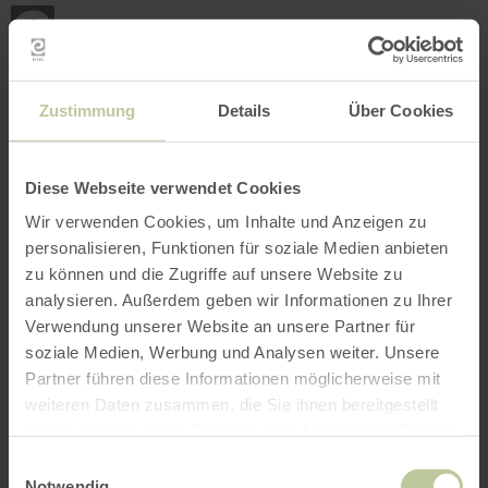
Retour
Aller au contenu principal
Aller à la recherche
Aller à la navigation principa
Aller au pied de page
à
la
page
RÉSERVER
RECHERCHE
MENU
d'accueil
L'offre de loisirs listée ci-dessous a été publiée
Zustimmung
Details
Über Cookies
par le prestataire Rureifel Tourismus GmbH sur
la plateforme de réservation Regiondo. Le
prestataire Rureifel Tourismus GmbH est seul
Diese Webseite verwendet Cookies
responsable du contenu.
Wir verwenden Cookies, um Inhalte und Anzeigen zu
personalisieren, Funktionen für soziale Medien anbieten
zu können und die Zugriffe auf unsere Website zu
analysieren. Außerdem geben wir Informationen zu Ihrer
Verwendung unserer Website an unsere Partner für
soziale Medien, Werbung und Analysen weiter. Unsere
Partner führen diese Informationen möglicherweise mit
weiteren Daten zusammen, die Sie ihnen bereitgestellt
haben oder die sie im Rahmen Ihrer Nutzung der Dienste
gesammelt haben.
Einwilligungsauswahl
Notwendig