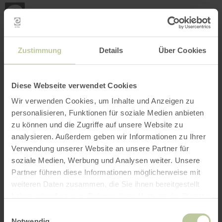
Retour
Aller au contenu principal
Aller à la recherche
Aller à la navigation principa
Aller au pied de page
à
la
page
RÉSERVER
RECHERCHE
MENU
d'accueil
L'offre de loisirs listée ci-dessous a été publiée
Zustimmung
Details
Über Cookies
par le prestataire GesundLand Vulkaneifel
GmbH sur la plateforme de réservation
Regiondo. Le prestataire GesundLand
Diese Webseite verwendet Cookies
Vulkaneifel GmbH est seul responsable du
Wir verwenden Cookies, um Inhalte und Anzeigen zu
contenu.
personalisieren, Funktionen für soziale Medien anbieten
zu können und die Zugriffe auf unsere Website zu
analysieren. Außerdem geben wir Informationen zu Ihrer
Verwendung unserer Website an unsere Partner für
soziale Medien, Werbung und Analysen weiter. Unsere
Partner führen diese Informationen möglicherweise mit
weiteren Daten zusammen, die Sie ihnen bereitgestellt
haben oder die sie im Rahmen Ihrer Nutzung der Dienste
gesammelt haben.
Einwilligungsauswahl
Notwendig