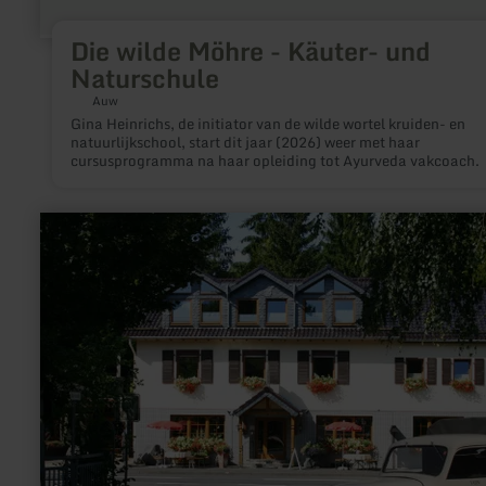
Die wilde Möhre - Käuter- und
Naturschule
Auw
Gina Heinrichs, de initiator van de wilde wortel kruiden- en
natuurlijkschool, start dit jaar (2026) weer met haar
cursusprogramma na haar opleiding tot Ayurveda vakcoach.
meer
informatie
over:
Salmon
smokehouse
Von
SER