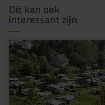
Dit kan ook
interessant zijn
meer
informatie
over:
Camperplaatsen
Camp
Kyllburg