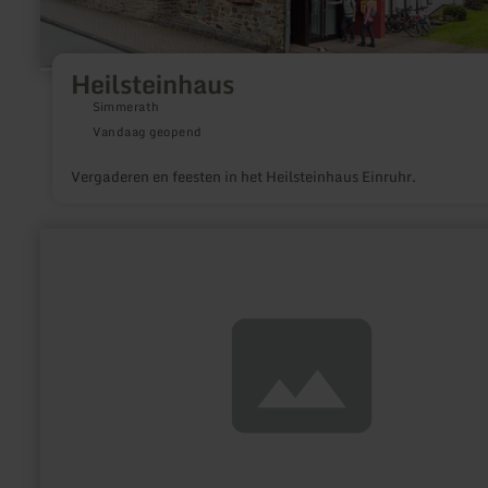
Heilsteinhaus
Simmerath
Vandaag geopend
Vergaderen en feesten in het Heilsteinhaus Einruhr.
meer
informatie
over:
Die
wilde
Möhre
-
Käuter-
und
Naturschule