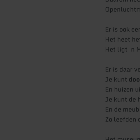
Openlucht
Er is ook e
Het heet he
Het ligt in
Er is daar v
Je kunt
doo
En huizen u
Je kunt de 
En de meube
Zo leefden 
Het museum 