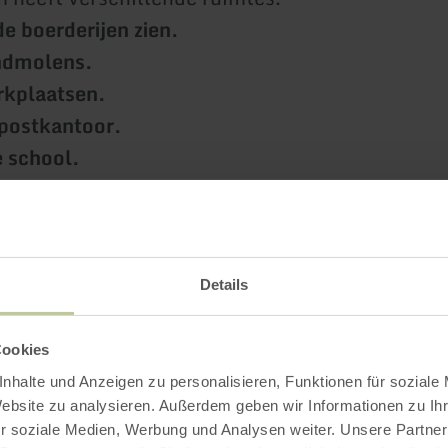
e boerderijen zien.
ndmolens.
rkplaatsen.
postkantoor.
 school.
s speciaals
in het openluchtmuseum.
len de mensen van vroeger.
neelspelen.
Details
or je:
 vroeger werkten.
Cookies
en vroeger kookten.
nhalte und Anzeigen zu personalisieren, Funktionen für soziale
Website zu analysieren. Außerdem geben wir Informationen zu I
r soziale Medien, Werbung und Analysen weiter. Unsere Partner
ook
dieren
getoond.