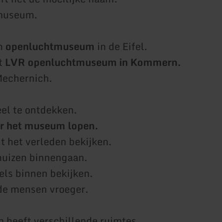
museum.
en
openluchtmuseum
in de Eifel.
t
LVR openluchtmuseum in Kommern.
 Mechernich.
eel te ontdekken.
r het museum lopen.
it het verleden bekijken.
huizen binnengaan.
ls binnen bekijken.
de mensen vroeger.
heeft verschillende ruimtes.