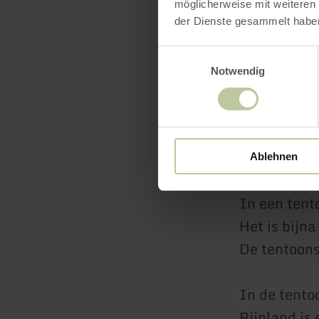
möglicherweise mit weiteren
Deze dieren
der Dienste gesammelt habe
Er worden 
Einwilligungsauswahl
De planten 
Notwendig
Zodat ze ie
Wat kun je
Ablehnen
Er is ook e
In een tent
Het is bijn
De tentoons
In de tentoo
Rijnland is 