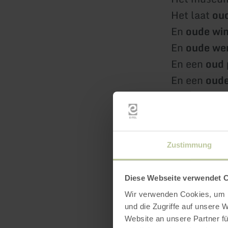
Het laat
oud
En
oude wi
En
oude we
En een
oud 
En een
oude
Er is ook
iet
Mensen spe
Dat heet to
Zustimmung
Ze spelen vo
Hoe mensen
Diese Webseite verwendet 
En hoe mens
Wir verwenden Cookies, um I
und die Zugriffe auf unsere 
Website an unsere Partner fü
Er worden 