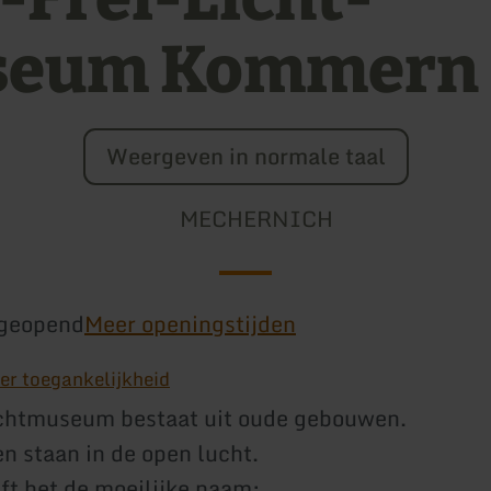
seum Kommern
Weergeven in normale taal
MECHERNICH
geopend
Meer openingstijden
er toegankelijkheid
chtmuseum bestaat uit oude gebouwen.
 staan in de open lucht.
t het de moeilijke naam: