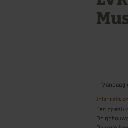
Mu
Vandaag 
Informatie ov
Een openlu
De gebouwen
Daarom heef