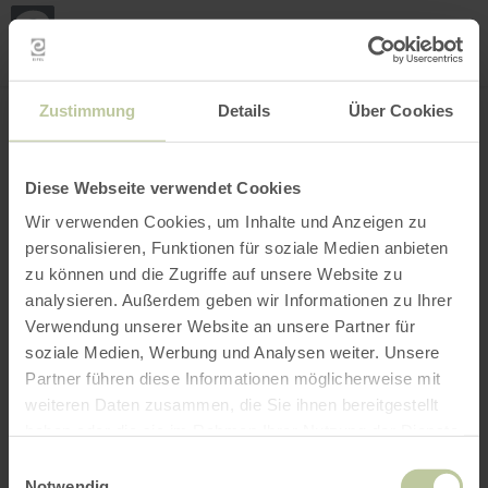
Mijn
loca
bepa
Plaats zoeken
Filter openen
INTERACTIEVE KAART
Zustimmung
Details
Über Cookies
Diese Webseite verwendet Cookies
Wir verwenden Cookies, um Inhalte und Anzeigen zu
personalisieren, Funktionen für soziale Medien anbieten
zu können und die Zugriffe auf unsere Website zu
analysieren. Außerdem geben wir Informationen zu Ihrer
Verwendung unserer Website an unsere Partner für
soziale Medien, Werbung und Analysen weiter. Unsere
Partner führen diese Informationen möglicherweise mit
weiteren Daten zusammen, die Sie ihnen bereitgestellt
haben oder die sie im Rahmen Ihrer Nutzung der Dienste
gesammelt haben.
Einwilligungsauswahl
Notwendig