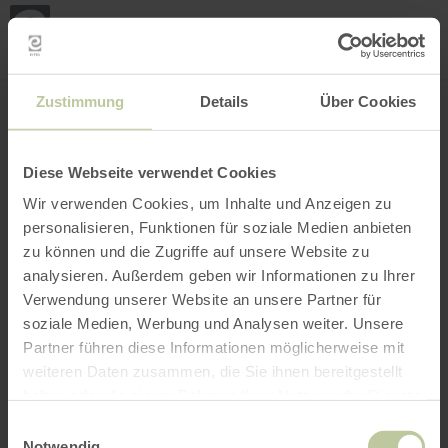
Mijn
loca
bepa
Plaats zoeken
Filter openen
INTERACTIEVE KAART
Zustimmung
Details
Über Cookies
Diese Webseite verwendet Cookies
Wir verwenden Cookies, um Inhalte und Anzeigen zu
personalisieren, Funktionen für soziale Medien anbieten
zu können und die Zugriffe auf unsere Website zu
analysieren. Außerdem geben wir Informationen zu Ihrer
Verwendung unserer Website an unsere Partner für
soziale Medien, Werbung und Analysen weiter. Unsere
Partner führen diese Informationen möglicherweise mit
weiteren Daten zusammen, die Sie ihnen bereitgestellt
haben oder die sie im Rahmen Ihrer Nutzung der Dienste
gesammelt haben.
Einwilligungsauswahl
Notwendig